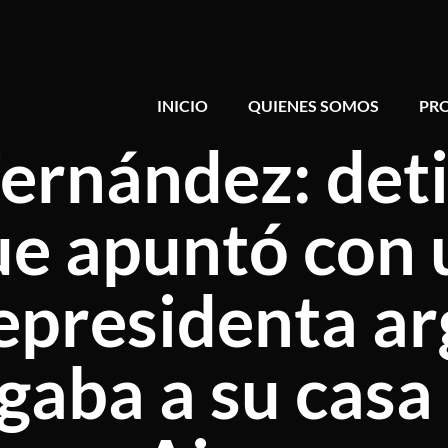
INICIO
QUIENES SOMOS
PR
Fernández: det
e apuntó con u
cepresidenta a
gaba a su cas