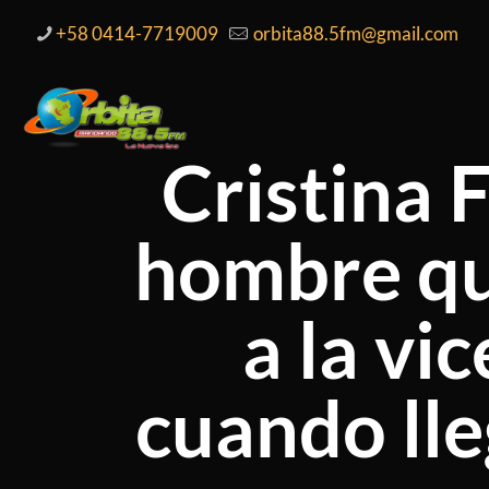
+58 0414-7719009
orbita88.5fm@gmail.com
Cristina 
hombre qu
a la vi
cuando lle