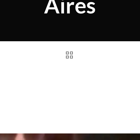
Aires
 detienen a un hombre que a
sidenta argentina cuando llega