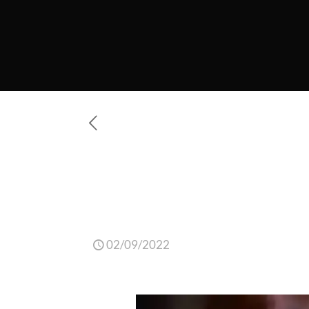
Cristina Fernández:
pistola a la vicepre
Buenos Aires
02/09/2022