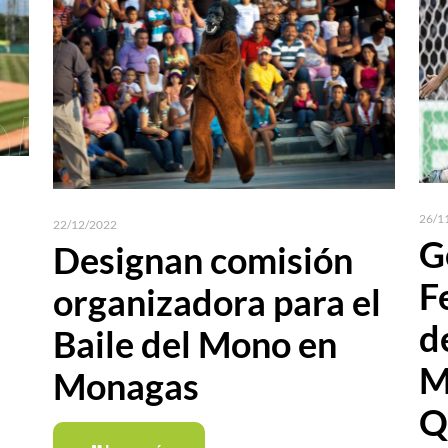
26/1
22/12/2022
G
Designan comisión
F
organizadora para el
d
Baile del Mono en
M
Monagas
Q