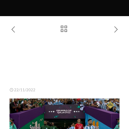
Argentina – Arabia Saudí:
Mundial de Qatar 2022, en
directo | Los saudíes dan la
primera gran sorpresa del
campeonato ante la albiceleste
(1-2)
22/11/2022