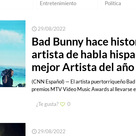
Entretenimiento
Política
29/08/2022
Bad Bunny hace histo
artista de habla hispa
mejor Artista del añ
(CNN Español) — El artista puertorriqueño Bad 
premios MTV Video Music Awards al llevarse el
¿Te gusta?
0
29/08/2022