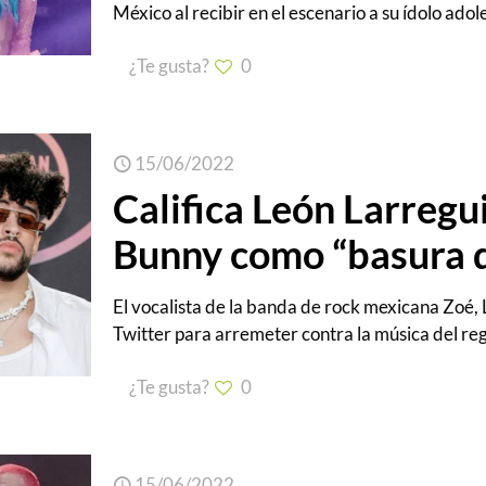
México al recibir en el escenario a su ídolo ado
¿Te gusta?
0
15/06/2022
Califica León Larregu
Bunny como “basura 
El vocalista de la banda de rock mexicana Zoé, L
Twitter para arremeter contra la música del r
¿Te gusta?
0
15/06/2022