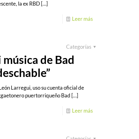
lescente, la ex RBD
[…]
Leer más
Categorías
i música de Bad
deschable”
eón Larregui, uso su cuenta oficial de
eggaetonero puertorriqueño Bad
[…]
Leer más
Categorías