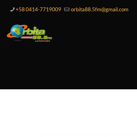
+58 0414-7719009
orbita88.5fm@gmail.com